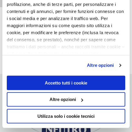
Attiva/disattiva dimensione testo
Esperti della pelle
profilazione, anche di terze parti, per personalizzare i
Partner della pelle
contenuti e gli annunci, per fornire funzioni connesse con
Consigli a pelle
i social media e per analizzare il traffico web. Per
maggiori informazioni su come questo sito utilizza i
cookie, per modificare le preferenze (inclusa la revoca
del consenso, se prestato), nonché per sapere come
trattiamo i dati personali – anche raccolti tramite cookie –
può consultare l’informativa cookie completa e
l’informativa privacy disponibili
qui
. Le ricordiamo che,
Altre opzioni
qualora clicchi su “Utilizza solo i cookie necessari”, non
sarà installato alcun cookie o altro strumento di
tracciamento diverso da quelli tecnici. Cliccando su
Accetto tutti i cookie
“Accetto tutti i cookie”, presterà il consenso
all’installazione di tutti i cookie utilizzati dal sito.
Altre opzioni
Cliccando su "Altre opzioni", potrà scegliere, in modo più
granulare, quali cookie autorizzare.
Utilizza solo i cookie tecnici