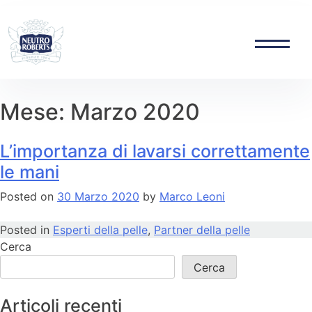
Skip
to
content
Mese:
Marzo 2020
L’importanza di lavarsi correttamente
le mani
Posted on
30 Marzo 2020
by
Marco Leoni
Posted in
Esperti della pelle
,
Partner della pelle
Cerca
Cerca
Articoli recenti