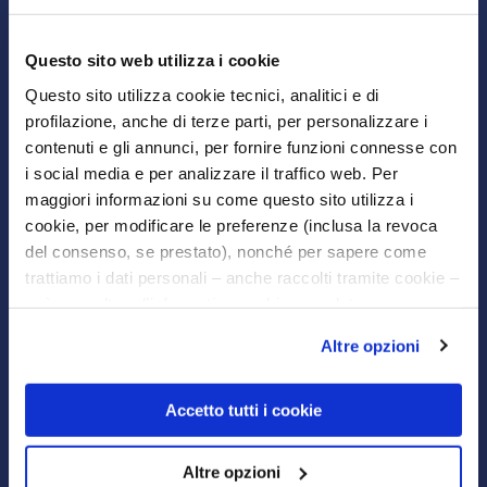
glicerina
Questo sito web utilizza i cookie
Dal 1904 accompagniamo le famiglie di
Questo sito utilizza cookie tecnici, analitici e di
generazione in generazione con deodoranti
profilazione, anche di terze parti, per personalizzare i
delicati ed efficaci, facendole sentire
contenuti e gli annunci, per fornire funzioni connesse con
sempre in mani sicure.
i social media e per analizzare il traffico web. Per
Tutto è iniziato con la prima saponetta
maggiori informazioni su come questo sito utilizza i
Neutro Roberts, a base di glicerina, pensate
cookie, per modificare le preferenze (inclusa la revoca
per essere adatta anche alla pelle delicata
del consenso, se prestato), nonché per sapere come
dei bambini.
trattiamo i dati personali – anche raccolti tramite cookie –
Da oggi, tutti i nostri prodotti contengono
può consultare l’informativa cookie completa e
solo formule esclusive con Puro Olio di
l’informativa privacy disponibili
qui
. Le ricordiamo che,
Altre opzioni
Glicerina che aiuta a rispettare la barriera
qualora clicchi su “Utilizza solo i cookie necessari”, non
idrolipidica, restituendo alla pelle la cura e
sarà installato alcun cookie o altro strumento di
l’attenzione che merita.
tracciamento diverso da quelli tecnici. Cliccando su
Accetto tutti i cookie
“Accetto tutti i cookie”, presterà il consenso
all’installazione di tutti i cookie utilizzati dal sito.
Altre opzioni
Cliccando su "Altre opzioni", potrà scegliere, in modo più