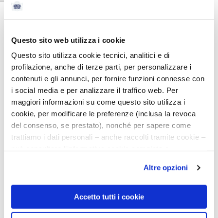
CARATTERISTICHE DEL PRODOTTO
Questo sito web utilizza i cookie
INGREDIENTI
Questo sito utilizza cookie tecnici, analitici e di
profilazione, anche di terze parti, per personalizzare i
contenuti e gli annunci, per fornire funzioni connesse con
INDICAZIONI DI RICICLO
i social media e per analizzare il traffico web. Per
maggiori informazioni su come questo sito utilizza i
cookie, per modificare le preferenze (inclusa la revoca
del consenso, se prestato), nonché per sapere come
trattiamo i dati personali – anche raccolti tramite cookie –
Prodotti consigliati
può consultare l’informativa cookie completa e
l’informativa privacy disponibili
qui
. Le ricordiamo che,
Altre opzioni
qualora clicchi su “Utilizza solo i cookie necessari”, non
sarà installato alcun cookie o altro strumento di
tracciamento diverso da quelli tecnici. Cliccando su
Accetto tutti i cookie
“Accetto tutti i cookie”, presterà il consenso
Bagnodoccia