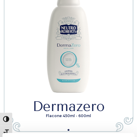
Dermazero
Flacone 450ml - 600ml
Attiva/disattiva alto contrasto
Attiva/disattiva dimensione testo