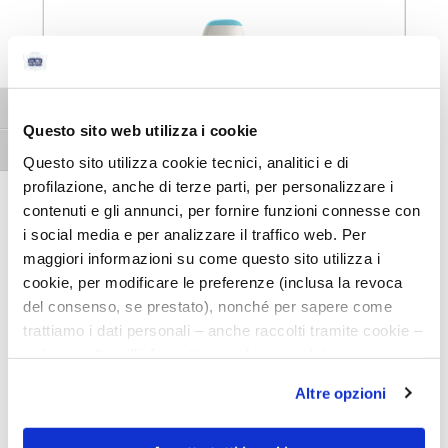
Attiva/disattiva alto contrasto
Questo sito web utilizza i cookie
Attiva/disattiva dimensione testo
Questo sito utilizza cookie tecnici, analitici e di
profilazione, anche di terze parti, per personalizzare i
contenuti e gli annunci, per fornire funzioni connesse con
i social media e per analizzare il traffico web. Per
maggiori informazioni su come questo sito utilizza i
cookie, per modificare le preferenze (inclusa la revoca
del consenso, se prestato), nonché per sapere come
Micellare
trattiamo i dati personali – anche raccolti tramite cookie –
può consultare l’informativa cookie completa e
Micellare
l’informativa privacy disponibili
qui
. Le ricordiamo che,
Altre opzioni
qualora clicchi su “Utilizza solo i cookie necessari”, non
sarà installato alcun cookie o altro strumento di